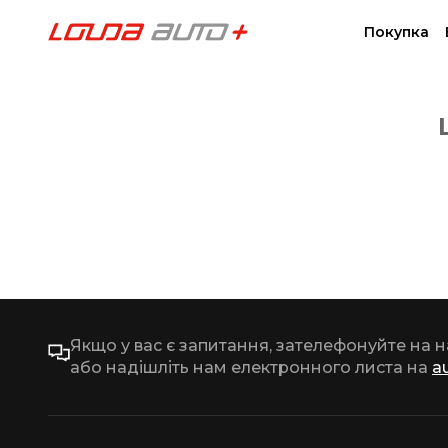
Покупка
Якщо у вас є запитання, зателефонуйте на 
або надішліть нам електронного листа на
a