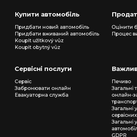
Купити автомобіль
Продат
Придбати новий автомобіль
Оцінити б
Придбати вживаний автомобіль
Процес в
Koupit užitkový vůz
Koupit obytný vůz
Сервісні послуги
Важлив
Сервіс
Печиво
Забронювати онлайн
Загальні 
Евакуаторна служба
онлайн-з
транспор
Загальні
сервісних
Загальні 
автомобіл
GDPR