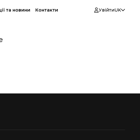
ії та новини
Контакти
Увійти
UK
е