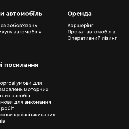
и автомобіль
Оренда
ез зобов'язань
Каршерінг
икупу автомобіля
Прокат автомобілів
Оперативний лізинг
і посилання
торгові умови для
амовлень моторних
тних засобів
 умови для виконання
 робіт
умови купівлі вживаних
ів