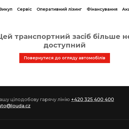
Викуп
Сервіс
Oперативний лізинг
Фінансування
Акц
Цей транспортний засіб більше н
доступний
Повернутися до огляду автомобілів
нашу цілодобову гарячу лінію
+420 325 400 400
uto@louda.cz