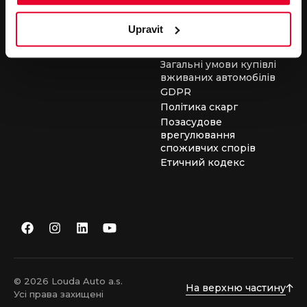
засобів
Загальні умови для
Upravit
виконання сервісних
робіт
Загальні умови купівлі
вживаних автомобілів
GDPR
Політика скарг
Позасудове
врегулювання
споживчих спорів
Етичний кодекс
© 2026 Louda Auto a.s.
На верхню частину
Усі права захищені