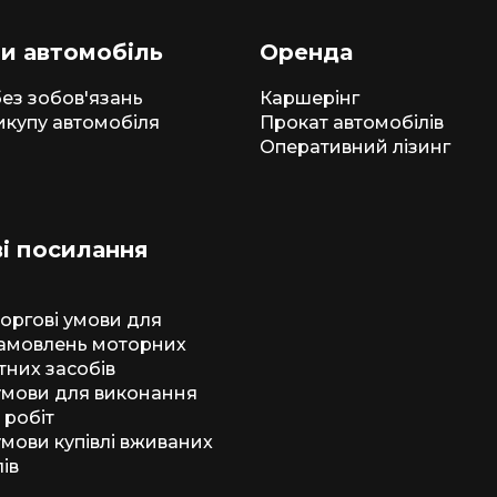
и автомобіль
Оренда
ез зобов'язань
Каршерінг
икупу автомобіля
Прокат автомобілів
Оперативний лізинг
і посилання
торгові умови для
амовлень моторних
тних засобів
 умови для виконання
 робіт
умови купівлі вживаних
ів