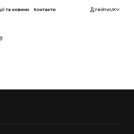
ії та новини
Контакти
Увійти
UK
е