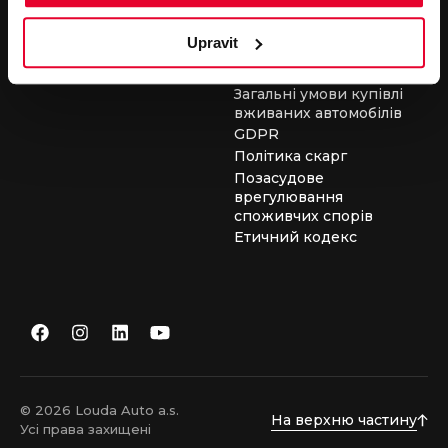
засобів
Загальні умови для
Upravit
виконання сервісних
робіт
Загальні умови купівлі
вживаних автомобілів
GDPR
Політика скарг
Позасудове
врегулювання
споживчих спорів
Етичний кодекс
© 2026 Louda Auto a.s.
На верхню частину
Усі права захищені