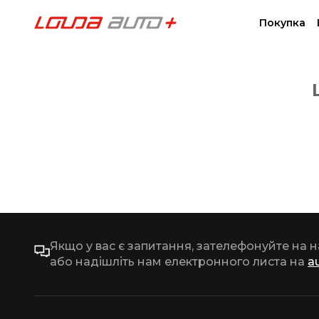
Покупка
Якщо у вас є запитання, зателефонуйте на 
або надішліть нам електронного листа на
a