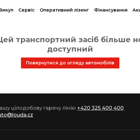
Викуп
Сервіс
Oперативний лізинг
Фінансування
Акц
Цей транспортний засіб більше н
доступний
Повернутися до огляду автомобілів
нашу цілодобову гарячу лінію
+420 325 400 400
uto@louda.cz