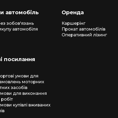
и автомобіль
Оренда
ез зобов'язань
Каршерінг
икупу автомобіля
Прокат автомобілів
Оперативний лізинг
і посилання
торгові умови для
амовлень моторних
тних засобів
 умови для виконання
 робіт
умови купівлі вживаних
ів