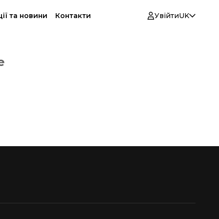
ії та новини
Контакти
Увійти
UK
е