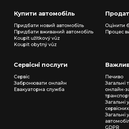
Купити автомобіль
Продат
Придбати новий автомобіль
Оцінити б
Придбати вживаний автомобіль
Процес в
Koupit užitkový vůz
Koupit obytný vůz
Сервісні послуги
Важлив
Сервіс
Печиво
Забронювати онлайн
Загальні 
Евакуаторна служба
онлайн-з
транспор
Загальні
сервісних
Загальні 
автомобіл
GDPR