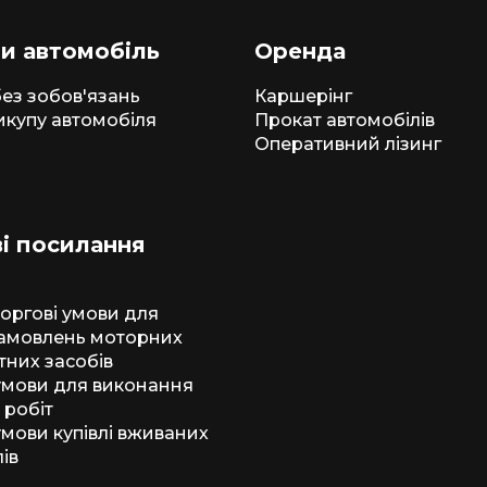
и автомобіль
Оренда
ез зобов'язань
Каршерінг
икупу автомобіля
Прокат автомобілів
Оперативний лізинг
і посилання
торгові умови для
амовлень моторних
тних засобів
 умови для виконання
 робіт
умови купівлі вживаних
ів