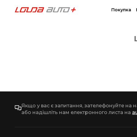
Покупка
Якщо у вас є запитання, зателефонуйте на 
або надішліть нам електронного листа на
a