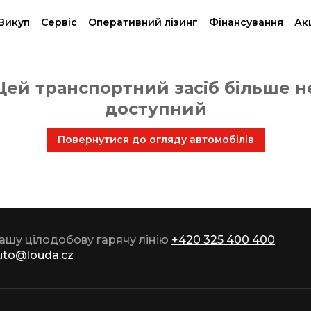
Викуп
Сервіс
Oперативний лізинг
Фінансування
Акц
Цей транспортний засіб більше н
доступний
Повернутися до огляду автомобілів
нашу цілодобову гарячу лінію
+420 325 400 400
uto@louda.cz