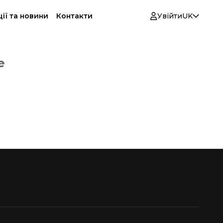
ії та новини
Контакти
Увійти
UK
е