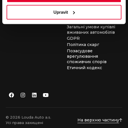
засобів
Загальні умови для
Upravit
виконання сервісних
робіт
Загальні умови купівлі
вживаних автомобілів
GDPR
Політика скарг
Позасудове
врегулювання
споживчих спорів
Етичний кодекс
© 2026 Louda Auto a.s.
На верхню частину
Усі права захищені