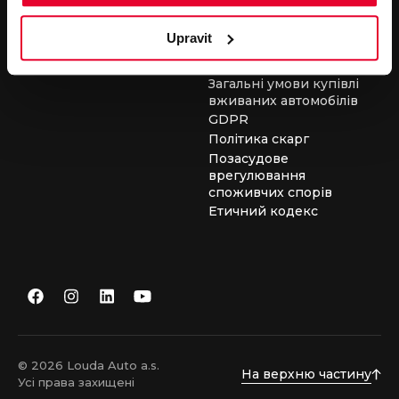
засобів
Загальні умови для
Upravit
виконання сервісних
робіт
Загальні умови купівлі
вживаних автомобілів
GDPR
Політика скарг
Позасудове
врегулювання
споживчих спорів
Етичний кодекс
© 2026 Louda Auto a.s.
На верхню частину
Усі права захищені