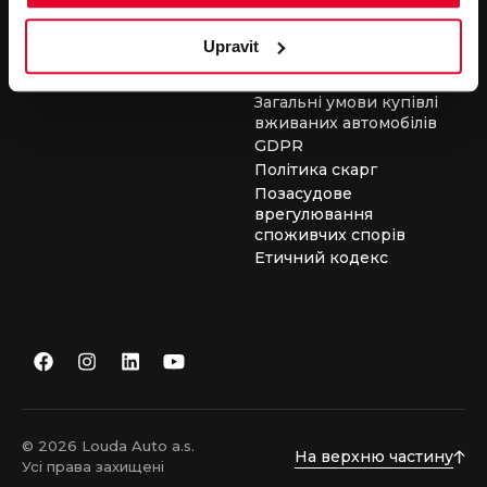
засобів
Загальні умови для
Upravit
виконання сервісних
робіт
Загальні умови купівлі
вживаних автомобілів
GDPR
Політика скарг
Позасудове
врегулювання
споживчих спорів
Етичний кодекс
© 2026 Louda Auto a.s.
На верхню частину
Усі права захищені