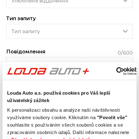
Тип запиту
Повідомлення
0
/600
Louda Auto a.s. používá cookies pro Váš lepší
uživatelský zážitek
Я прочитав і був ознайомлений з
торговими
K personalizaci obsahu a analýze naší návštěvnosti
умовами
та
умовами захисту персональних даних
využíváme soubory cookie. Kliknutím na
"Povolit vše"
(GDPR)
souhlasíte s používáním všech souborů cookies a se
Я погоджуюсь на отримання
комерційних
zpracováním osobních údajů. Další informace naleznete
повідомлень
(наприклад, спеціальних