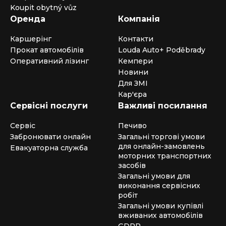
Koupit obytný vůz
Оренда
Компанія
Каршерінг
Контакти
Прокат автомобілів
Louda Auto+ Poděbrady
Оперативний лізинг
Кемпери
Новини
Для ЗМІ
Кар'єра
Сервісні послуги
Важливі посилання
Сервіс
Печиво
Забронювати онлайн
Загальні торгові умови
для онлайн-замовлень
Евакуаторна служба
моторних транспортних
засобів
Загальні умови для
виконання сервісних
робіт
Загальні умови купівлі
вживаних автомобілів