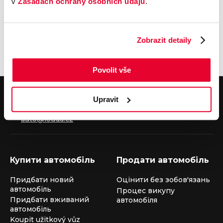
v
Zásadách ochrany osobních údajů
.
пропозицій щодо продуктів і послуг) на мою
електронну пошту
Zobrazit detaily
Povolit vše
Якщо у вас є запитання, зателефонуйте на нашу
Upravit
цілодобову гарячу лінію
+420 325 400 400
або надішліть нам електронного листа на
auto@louda.cz
Купити автомобіль
Продати автомобіль
Придбати новий
Оцінити без зобов'язань
автомобіль
Процес викупу
Придбати вживаний
автомобіля
автомобіль
Koupit užitkový vůz